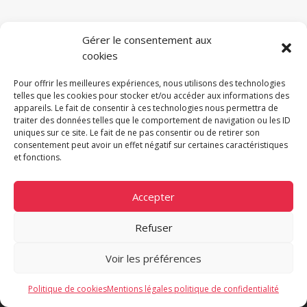
Gérer le consentement aux
cookies
Pour offrir les meilleures expériences, nous utilisons des technologies
telles que les cookies pour stocker et/ou accéder aux informations des
appareils. Le fait de consentir à ces technologies nous permettra de
traiter des données telles que le comportement de navigation ou les ID
uniques sur ce site. Le fait de ne pas consentir ou de retirer son
ENDUITS
consentement peut avoir un effet négatif sur certaines caractéristiques
et fonctions.
Accepter
Découvrez les chantiers de
Bomy Leduc
Refuser
façades
et vous aussi, ayez un édifice qui
vous ressemble !
Voir les préférences
Politique de cookies
Mentions légales politique de confidentialité